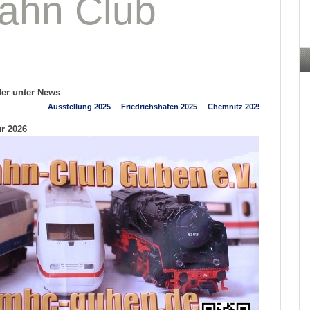
ahn Club
der unter News
ür 2026